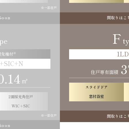
※一部住戸
Soon
間取りはこ
F
pe
t
1L
優先権付
※
+SIC+N
3
住戸専有面積
0.14
㎡
スライドドア
窓付浴室
2面採光角住戸
WIC＋SIC
間取りはこ
※一部住戸
Soon