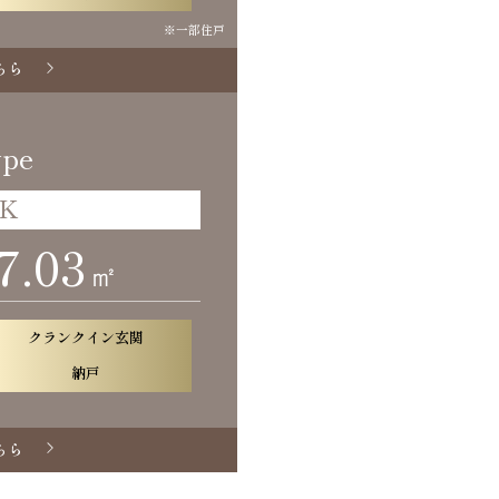
※一部住戸
ちら
ype
DK
7.03
㎡
クランクイン玄関
納戸
ちら