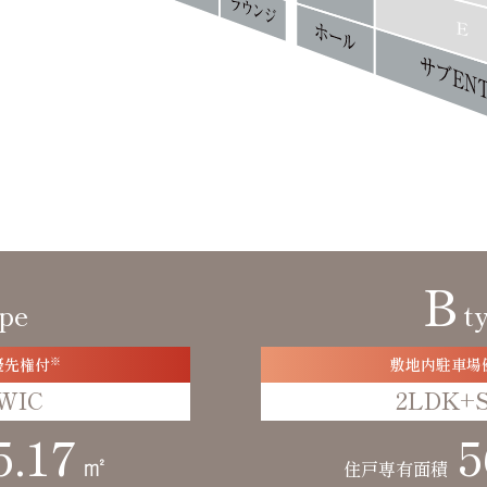
B
ype
t
優先権付
※
敷地内駐車場
WIC
2LDK+
5.17
5
㎡
住戸専有面積