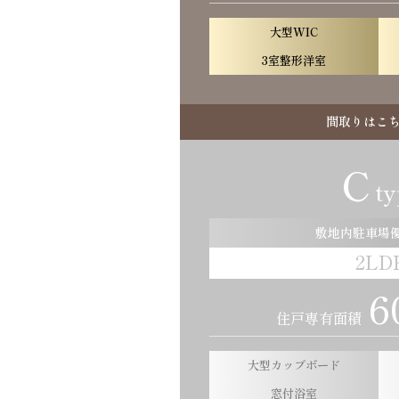
大型WIC
3室整形洋室
間取りはこ
C
ty
敷地内駐車場
2LD
6
住戸専有面積
大型カップボード
窓付浴室