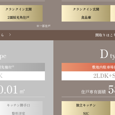
クランクイン玄関
クランクイン玄関
2面採光角住戸
食品庫
※一部住戸
ちら
間取りはこ
D
pe
t
優先権付
※
敷地内駐車場
K
2LDK+
0.01
5
㎡
住戸専有面積
キッチン勝手口
独立キッチン
整形洋室
SIC