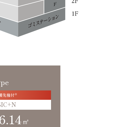
ype
優先権付
※
SIC+N
6.14
㎡