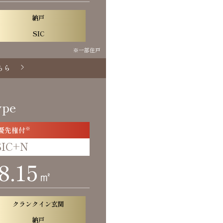
納戸
SIC
※一部住戸
ちら
ype
優先権付
※
SIC+N
8.15
㎡
クランクイン玄関
納戸